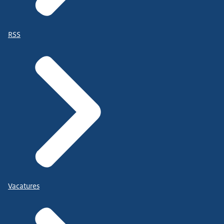
RSS
Vacatures