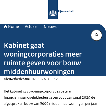
Naar de homepage van Rijksoverheid
Rijksoverheid
Home
Actueel
Nieuws
Vu
Kabinet gaat
woningcorporaties meer
ruimte geven voor bouw
middenhuurwoningen
Nieuwsbericht
08-07-2026 | 08:39
Het kabinet gaat woningcorporaties betere
financieringsmogelijkheden geven zodat zij vanaf 2029 de
afgesproken bouw van 5000 middenhuurwoningen per jaar