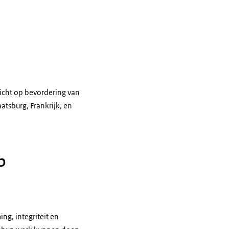
richt op bevordering van
atsburg, Frankrijk, en
p
ng, integriteit en