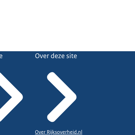
e
Over deze site
Over Rijksoverheid.nl