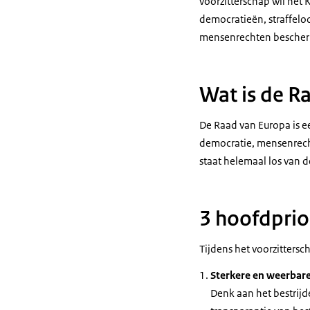
voorzitterschap wil het
democratieën, straffelo
mensenrechten besche
Wat is de R
De Raad van Europa is e
democratie, mensenrechte
staat helemaal los van 
3 hoofdprior
Tijdens het voorzittersc
Sterkere en weerbar
Denk aan het bestrijd