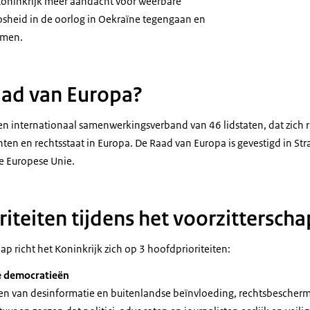
 Koninkrijk meer aandacht voor weerbare
osheid in de oorlog in Oekraïne tegengaan en
rmen.
aad van Europa?
en internationaal samenwerkingsverband van 46 lidstaten, dat zich 
n en rechtsstaat in Europa. De Raad van Europa is gevestigd in Stra
de Europese Unie.
iteiten tijdens het voorzitterscha
hap richt het Koninkrijk zich op 3 hoofdprioriteiten:
e democratieën
en van desinformatie en buitenlandse beïnvloeding, rechtsbeschermi