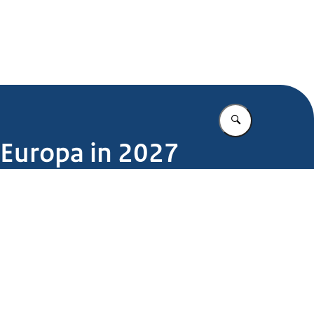
.nl
Vul in wat u z
 Europa in 2027