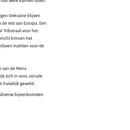
lig hun werk kunnen doen.
egen Oekraïne blijven
n de rest van Europa. Een
l Tribunaal voor het
ericht binnen het
blijven inzetten voor de
en van de Mens
 zich in voor, sociale
 huiselijk geweld.
k diverse bijeenkomsten