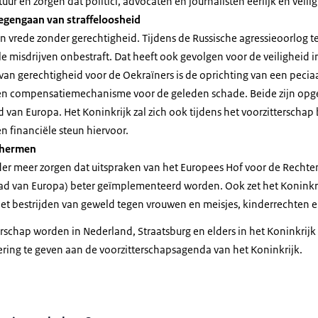
uur en zorgen dat politici, advocaten en journalisten eerlijk en vei
tegengaan van straffeloosheid
n vrede zonder gerechtigheid. Tijdens de Russische agressieoorlog t
e misdrijven onbestraft. Dat heeft ook gevolgen voor de veiligheid i
van gerechtigheid voor de Oekraïners is de oprichting van een peciaa
 een compensatiemechanisme voor de geleden schade. Beide zijn opg
van Europa. Het Koninkrijk zal zich ook tijdens het voorzitterschap 
n financiële steun hiervoor.
chermen
der meer zorgen dat uitspraken van het Europees Hof voor de Recht
d van Europa) beter geïmplementeerd worden. Ook zet het Koninkrijk
et bestrijden van geweld tegen vrouwen en meisjes, kinderrechten en
rschap worden in Nederland, Straatsburg en elders in het Koninkrij
ring te geven aan de voorzitterschapsagenda van het Koninkrijk.