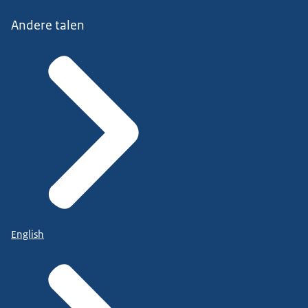
Andere talen
English