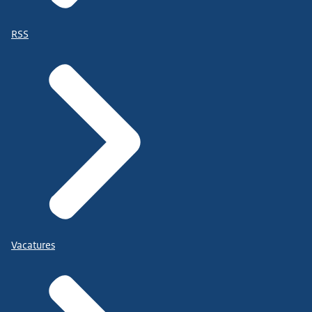
RSS
Vacatures