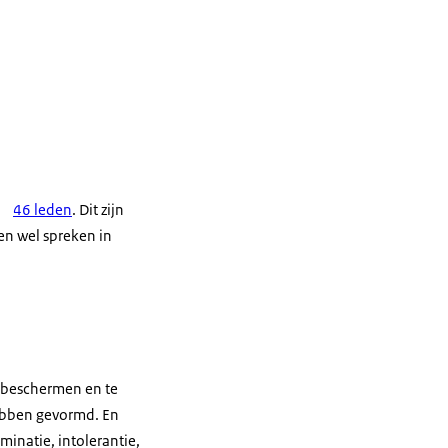
46 leden
. Dit zijn
en wel spreken in
e beschermen en te
hebben gevormd. En
inatie, intolerantie,