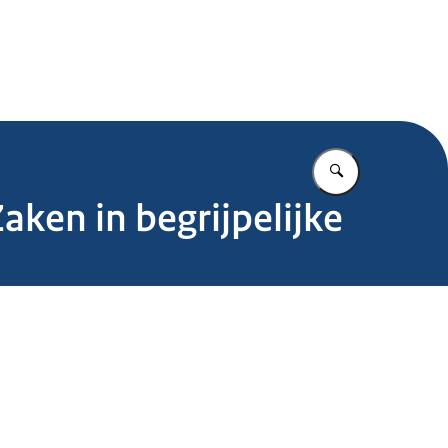
.nl
Vul in wat u z
aken in begrijpelijke