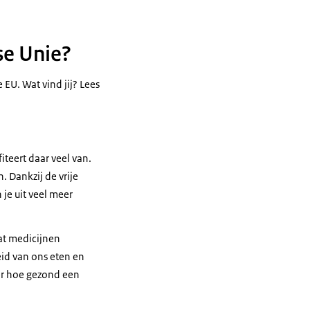
se Unie?
EU. Wat vind jij? Lees
iteert daar veel van.
 Dankzij de vrije
je uit veel meer
dat medicijnen
heid van ons eten en
ver hoe gezond een