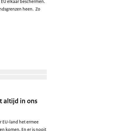
e EU elkaar beschermen.
andsgrenzen heen. Zo
Open de galerij in vergrote weergave
Open de galerij in vergrote weergave
 altijd in ons
er EU-land het ermee
ten komen. En er is nooit