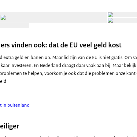
Open de galerij in vergrote weergave
Open de galerij in vergrote weergave
rs vinden ook: dat de EU veel geld kost
d extra geld en banen op. Maar lid zijn van de EU is niet gratis. Om s
kaar investeren. En Nederland draagt daar vaak aan bij. Maar bekijk
problemen te helpen, voorkom je ook dat die problemen onze kant
eld.
t in buitenland
eiliger