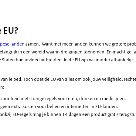
 over de Europese Unie (EU)
e EU?
opese landen
samen. Want met meer landen kunnen we grotere pro
elangrijk in een wereld waarin dreigingen toenemen. En machtige la
 Staten hun invloed uitbreiden. In de EU zijn we minder afhankelijk
r van je bed. Toch doet de EU van alles om ook jouw veiligheid, recht
n:
zondheid met strenge regels voor eten, drinken en medicijnen.
geen extra kosten voor bellen en internetten in EU-landen.
Dankzij EU-regels mag je binnen 14 dagen een product gratis terugstu