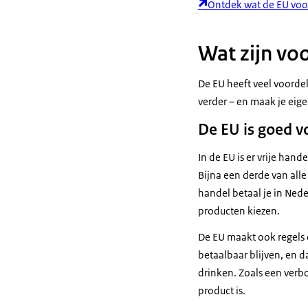
Ontdek wat de EU voo
Wat zijn vo
De EU heeft veel voordel
verder – en maak je eig
De EU is goed v
In de EU is er vrije han
Bijna een derde van all
handel betaal je in Nede
producten kiezen.
De EU maakt ook regels 
betaalbaar blijven, en d
drinken. Zoals een verbo
product is.