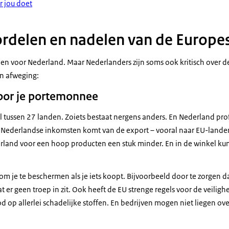
r jou doet
ordelen en nadelen van de Europe
en voor Nederland. Maar Nederlanders zijn soms ook kritisch over de 
en afweging:
oor je portemonnee
del tussen 27 landen. Zoiets bestaat nergens anders. En Nederland prof
e Nederlandse inkomsten komt van de export – vooral naar EU-landen.
rland voor een hoop producten een stuk minder. En in de winkel kun 
om je te beschermen als je iets koopt. Bijvoorbeeld door te zorgen 
at er geen troep in zit. Ook heeft de EU strenge regels voor de veilig
d op allerlei schadelijke stoffen. En bedrijven mogen niet liegen o