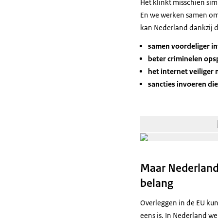
Het klinkt misschien si
En we werken samen om 
kan Nederland dankzij d
samen voordeliger in
beter criminelen op
het internet veiliger
sancties invoeren d
Maar Nederlander
belang
Overleggen in de EU kun
eens is. In Nederland we