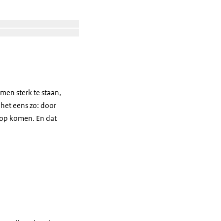
Open de galerij in vergrote weergave
Open de galerij in vergrote weergave
amen sterk te staan,
 het eens zo: door
 op komen. En dat