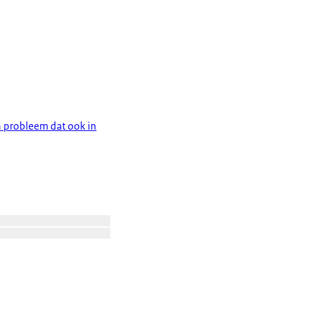
n probleem dat ook in
Open de galerij in vergrote weergave
Open de galerij in vergrote weergave
in vergrote weergave