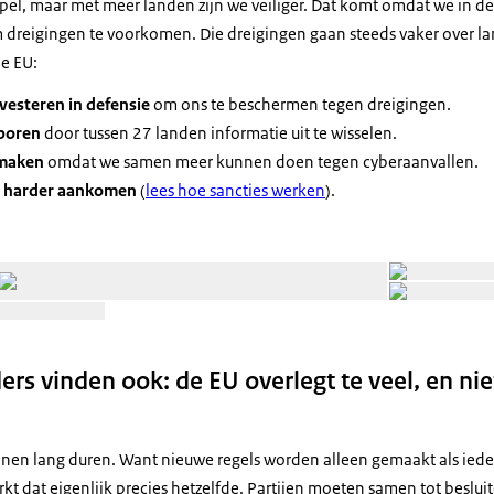
mpel, maar met meer landen zijn we veiliger. Dat komt omdat we in d
dreigingen te voorkomen. Die dreigingen gaan steeds vaker over l
e EU:
vesteren in defensie
om ons te beschermen tegen dreigingen.
sporen
door tussen 27 landen informatie uit te wisselen.
 maken
omdat we samen meer kunnen doen tegen cyberaanvallen.
ie harder aankomen
(
lees hoe sancties werken
).
Open de galerij in vergrote weergave
Open de galerij in vergrote weergave
s vinden ook: de EU overlegt te veel, en niet
nen lang duren. Want nieuwe regels worden alleen gemaakt als ied
rkt dat eigenlijk precies hetzelfde. Partijen moeten samen tot beslui