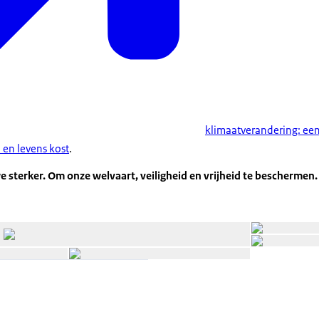
klimaatverandering: ee
 en levens kost
.
 sterker. Om onze welvaart, veiligheid en vrijheid te beschermen.
Open de galerij in vergrote weergave
Open de galerij in vergrote weergave
Open de galerij 