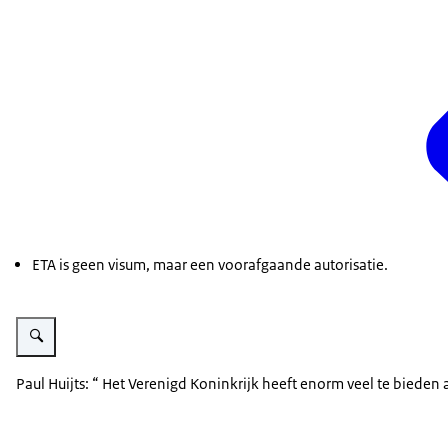
ETA is geen
visum, maar een voorafgaande autorisatie.
Vergroot afbeelding Dutch ambassador in London Paul Huijts
Paul Huijts: “ Het Verenigd Koninkrijk heeft enorm veel te bieden