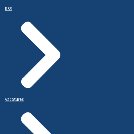
RSS
Vacatures