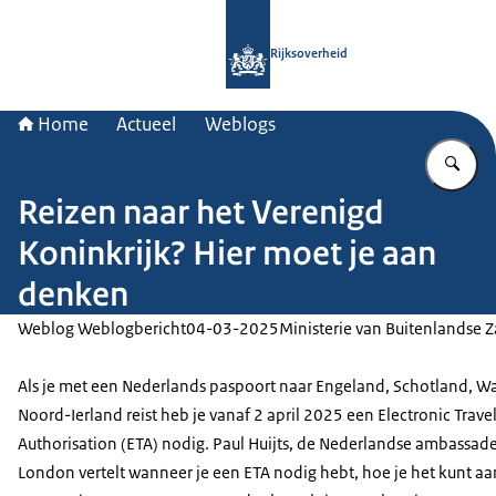
Naar de homepage van Rijksoverheid
Rijksoverheid
Home
Actueel
Weblogs
Vu
Reizen naar het Verenigd
Koninkrijk? Hier moet je aan
denken
Weblog Weblogbericht
04-03-2025
Ministerie van Buitenlandse 
Als je met een Nederlands paspoort naar Engeland, Schotland, Wa
Noord-Ierland reist heb je vanaf 2 april 2025 een Electronic Trave
Authorisation (ETA) nodig. Paul Huijts, de Nederlandse ambassade
London vertelt wanneer je een ETA nodig hebt, hoe je het kunt a