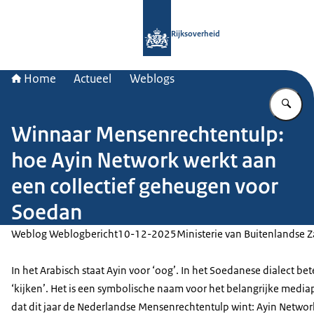
Naar de homepage van Rijksoverheid
Rijksoverheid
Home
Actueel
Weblogs
Vu
Winnaar Mensenrechtentulp:
hoe Ayin Network werkt aan
een collectief geheugen voor
Soedan
Weblog Weblogbericht
10-12-2025
Ministerie van Buitenlandse 
In het Arabisch staat Ayin voor ‘oog’. In het Soedanese dialect be
‘kijken’. Het is een symbolische naam voor het belangrijke media
dat dit jaar de Nederlandse Mensenrechtentulp wint: Ayin Networ