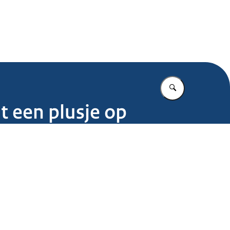
.nl
Vul in wat u z
it een plusje op