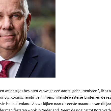
en we destijds besloten vanwege een aantal gebeurtenissen”, licht A
orlog, Koranschendingen in verschillende westerse landen en de rea
es in het buitenland. Als we kijken naar de eerste maanden van dit jaa
der manifesteren – ook in Nederland. Neem de poging tot Koranver