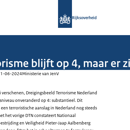
Naar de homepage van Rijksoverheid
Rijksoverheid
isme blijft op 4, maar er z
11-06-2024
Ministerie van JenV
ni verschenen, Dreigingsbeeld Terrorisme Nederland
ngsniveau onveranderd op 4: substantieel. Dit
 een terroristische aanslag in Nederland nog steeds
 met het vorige DTN constateert Nationaal
strijding en Veiligheid Pieter-Jaap Aalbersberg