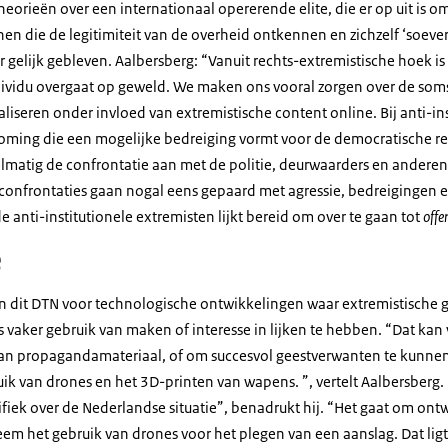
eorieën over een internationaal opererende elite, die er op uit is o
n die de legitimiteit van de overheid ontkennen en zichzelf ‘soevere
 gelijk gebleven. Aalbersberg: “Vanuit rechts-extremistische hoek is
dividu overgaat op geweld. We maken ons vooral zorgen over de som
liseren onder invloed van extremistische content online. Bij anti-i
troming die een mogelijke bedreiging vormt voor de democratische re
lmatig de confrontatie aan met de politie, deurwaarders en andere
confrontaties gaan nogal eens gepaard met agressie, bedreigingen e
de anti-institutionele extremisten lijkt bereid om over te gaan tot
offe
e
 in dit DTN voor technologische ontwikkelingen waar extremistische 
vaker gebruik van maken of interesse in lijken te hebben. “Dat kan 
an propagandamateriaal, of om succesvol geestverwanten te kunnen
uik van drones en het 3D-printen van wapens. ”, vertelt Aalbersber
ifiek over de Nederlandse situatie”, benadrukt hij. “Het gaat om ont
eem het gebruik van drones voor het plegen van een aanslag. Dat lig