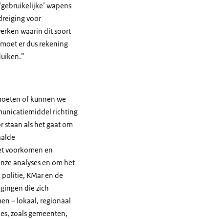
‘gebruikelijke’ wapens
dreiging voor
erken waarin dit soort
 moet er dus rekening
duiken.”
t moeten of kunnen we
mmunicatiemiddel richting
r staan als het gaat om
aalde
het voorkomen en
onze analyses en om het
 politie, KMar en de
igingen die zich
en – lokaal, regionaal
ies, zoals gemeenten,