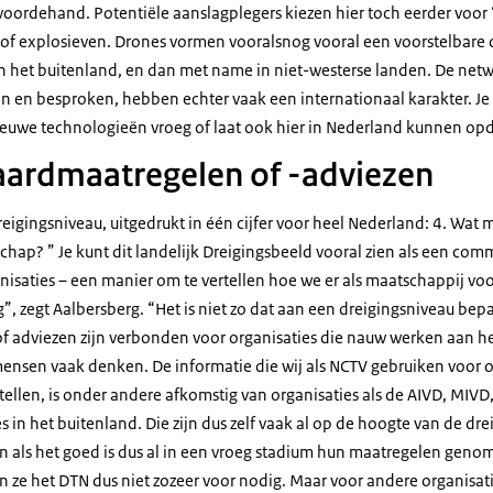
oordehand. Potentiële aanslagplegers kiezen hier toch eerder voor 
of explosieven. Drones vormen vooralsnog vooral een voorstelbare 
 het buitenland, en dan met name in niet-westerse landen. De netw
en besproken, hebben echter vaak een internationaal karakter. Je
euwe technologieën vroeg of laat ook hier in Nederland kunnen op
aardmaatregelen of -adviezen
reigingsniveau, uitgedrukt in één cijfer voor heel Nederland: 4. Wa
chap? ” Je kunt dit landelijk Dreigingsbeeld vooral zien als een co
anisaties – een manier om te vertellen hoe we er als maatschappij voo
ng”, zegt Aalbersberg. “Het is niet zo dat aan een dreigingsniveau bep
f adviezen zijn verbonden voor organisaties die nauw werken aan 
 mensen vaak denken. De informatie die wij als NCTV gebruiken voor 
stellen, is onder andere afkomstig van organisaties als de AIVD, MIVD,
n het buitenland. Die zijn dus zelf vaak al op de hoogte van de dre
 als het goed is dus al in een vroeg stadium hun maatregelen genom
 ze het DTN dus niet zozeer voor nodig. Maar voor andere organisat