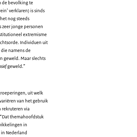
m de bevolking te
in’ verklaren) is sinds
 het nog steeds
s zeer jonge personen
nstitutioneel extremisme
chtsorde. Individuen uit
n die namens de
n geweld. Maar slechts
nsief
geweld.”
groeperingen, uit welk
variëren van het gebruik
 rekruteren via
g. “Dat themahoofdstuk
wikkelingen in
t in Nederland