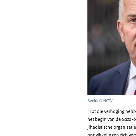
Beeld: © NCTV
“Tot die verhoging hebb
het begin van de Gaza-o
jihadistische organisati
ontwikkelingen zich ver