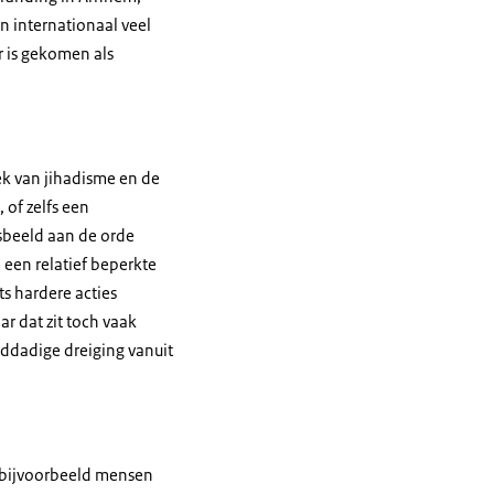
n internationaal veel
r is gekomen als
ek van jihadisme en de
of zelfs een
gsbeeld aan de orde
 een relatief beperkte
ts hardere acties
r dat zit toch vaak
lddadige dreiging vanuit
 (bijvoorbeeld mensen