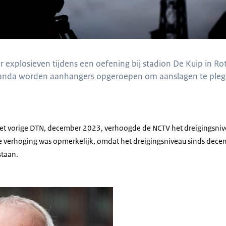
r explosieven tijdens een oefening bij stadion De Kuip in Ro
ganda worden aanhangers opgeroepen om aanslagen te plege
 het vorige DTN, december 2023, verhoogde de NCTV het dreigingsnive
Die verhoging was opmerkelijk, omdat het dreigingsniveau sinds dece
staan.