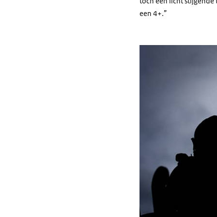
toch een licht stijgend
een 4+.”