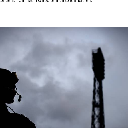
e tendens. “Om het in schooltermen te formuleren: