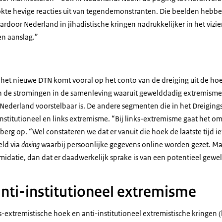
lokte hevige reacties uit van tegendemonstranten. Die beelden hebbe
door Nederland in jihadistische kringen nadrukkelijker in het vizie
en aanslag.”
n het nieuwe DTN komt vooral op het conto van de dreiging uit de ho
an de stromingen in de samenleving waaruit gewelddadig extremisme, 
n Nederland voorstelbaar is. De andere segmenten die in het Dreigin
institutioneel en links extremisme. “Bij links-extremisme gaat het om
berg op. “Wel constateren we dat er vanuit die hoek de laatste tijd ie
eld via
doxing
waarbij persoonlijke gegevens online worden gezet. Maa
imidatie, dan dat er daadwerkelijk sprake is van een potentieel gewe
anti-institutioneel extremisme
ts-extremistische hoek en anti-institutioneel extremistische kringen