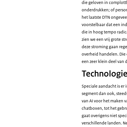
die geloven in complotth
onderdrukken; of persone
het laatste DTN ongeveer
voorstelbaar dat een in
die in hoog tempo radica
zien we een vrij grote s
deze stroming gaan rege
overheid handelen. Die 
een zeer klein deel van 
Technologi
Speciale aandacht is er
segment dan ook, steeds 
van AI voor het maken v
chatboxen, tot het gebr
gaat overigens niet spec
verschillende landen. N