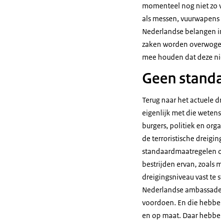
momenteel nog niet zo v
als messen, vuurwapens 
Nederlandse belangen in
zaken worden overwogen 
mee houden dat deze ni
Geen stand
Terug naar het actuele d
eigenlijk met die wetens
burgers, politiek en org
de terroristische dreigi
standaardmaatregelen o
bestrijden ervan, zoals
dreigingsniveau vast te 
Nederlandse ambassades i
voordoen. En die hebben
en op maat. Daar hebben