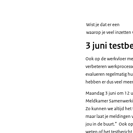
Wist je dat er een
waarop je veel inzetten
3 juni testb
Ook op de werkvloer merk
verbeteren werkprocesse
evalueren regelmatig hun
hebben er dus veel meer
Maandag 3 juni om 12 uur
Meldkamer Samenwerking 
Zo kunnen we altijd het t
maar laat je meldingen v
jou in de buurt.” Ook op
weten of het testbericht