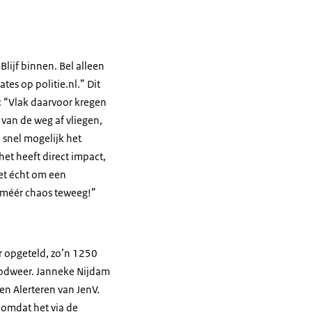
ijf binnen. Bel alleen
tes op politie.nl.” Dit
e: “Vlak daarvoor kregen
 van de weg af vliegen,
snel mogelijk het
et heeft direct impact,
het écht om een
st méér chaos teweeg!”
aar opgeteld, zo’n 1250
noodweer. Janneke Nijdam
n Alerteren van JenV.
d omdat het via de