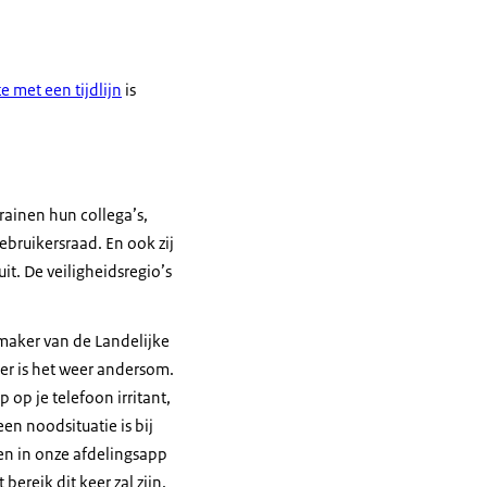
e met een tijdlijn
is
rainen hun collega’s,
bruikersraad. En ook zij
it. De veiligheidsregio’s
dmaker van de Landelijke
er is het weer andersom.
 op je telefoon irritant,
en noodsituatie is bij
ten in onze afdelingsapp
ereik dit keer zal zijn.