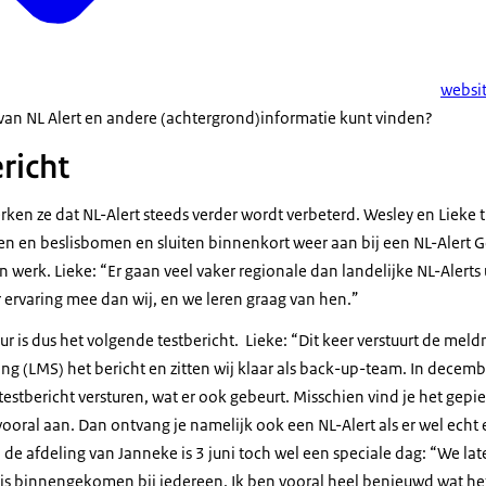
websit
 van NL Alert en andere (achtergrond)informatie kunt vinden?
ericht
en ze dat NL-Alert steeds verder wordt verbeterd. Wesley en Lieke t
n en beslisbomen en sluiten binnenkort weer aan bij een NL-Alert Ge
 werk. Lieke: “Er gaan veel vaker regionale dan landelijke NL-Alerts u
 ervaring mee dan wij, en we leren graag van hen.”
 is dus het volgende testbericht. Lieke: “Dit keer verstuurt de mel
(LMS) het bericht en zitten wij klaar als back-up-team. In decemb
estbericht versturen, wat er ook gebeurt. Misschien vind je het gepiep
ooral aan. Dan ontvang je namelijk ook een NL-Alert als er wel echt e
 de afdeling van Janneke is 3 juni toch wel een speciale dag: “We la
 is binnengekomen bij iedereen. Ik ben vooral heel benieuwd wat het b