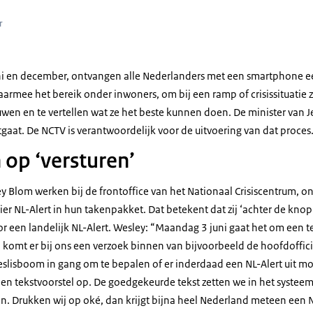
r
juni en december, ontvangen alle Nederlanders met een smartphone ee
daarmee het bereik onder inwoners, om bij een ramp of crisissituatie
wen en te vertellen wat ze het beste kunnen doen. De minister van J
itgaat. De NCTV is verantwoordelijk voor de uitvoering van dat proces
 op ‘versturen’
y Blom werken bij de frontoffice van het Nationaal Crisiscentrum, o
r NL-Alert in hun takenpakket. Dat betekent dat zij ‘achter de knopp
 een landelijk NL-Alert. Wesley: “Maandag 3 juni gaat het om een tes
, komt er bij ons een verzoek binnen van bijvoorbeeld de hoofdoffici
beslisboom in gang om te bepalen of er inderdaad een NL-Alert uit moe
 tekstvoorstel op. De goedgekeurde tekst zetten we in het systeem, 
ren. Drukken wij op oké, dan krijgt bijna heel Nederland meteen een N