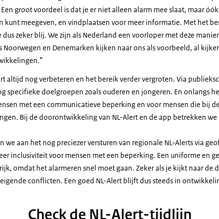
Een groot voordeel is dat je er niet alleen alarm mee slaat, maar óók
 kunt meegeven, en vindplaatsen voor meer informatie. Met het ber
we dus zeker blij. We zijn als Nederland een voorloper met deze manier
s Noorwegen en Denemarken kijken naar ons als voorbeeld, al kijke
wikkelingen.”
t altijd nog verbeteren en het bereik verder vergroten. Via publie
ing specifieke doelgroepen zoals ouderen en jongeren. En onlangs h
ensen met een communicatieve beperking en voor mensen die bij de
vangen. Bij de doorontwikkeling van NL-Alert en de app betrekken we
 we aan het nog preciezer versturen van regionale NL-Alerts via geo
er inclusiviteit voor mensen met een beperking. Een uniforme en g
rijk, omdat het alarmeren snel moet gaan. Zeker als je kijkt naar de d
eigende conflicten. Een goed NL-Alert blijft dus steeds in ontwikkeli
Check de NL-Alert-tijdlijn