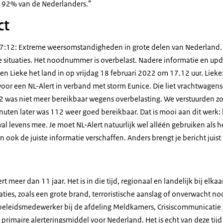
we 92% van de Nederlanders.”
ct
:12: Extreme weersomstandigheden in grote delen van Nederland. Bl
e situaties. Het noodnummer is overbelast. Nadere informatie en upda
en Lieke het land in op vrijdag 18 februari 2022 om 17.12 uur. Liek
oor een NL-Alert in verband met storm Eunice. Die liet vrachtwagens
was niet meer bereikbaar wegens overbelasting. We verstuurden zo 
uten later was 112 weer goed bereikbaar. Dat is mooi aan dit werk: h
eval levens mee. Je moet NL-Alert natuurlijk wel alléén gebruiken als 
n ook de juiste informatie verschaffen. Anders brengt je bericht jui
t meer dan 11 jaar. Het is in die tijd, regionaal en landelijk bij elk
aties, zoals een grote brand, terroristische aanslag of onverwacht 
beleidsmedewerker bij de afdeling Meldkamers, Crisiscommunicatie e
t primaire alerteringsmiddel voor Nederland. Het is echt van deze tij