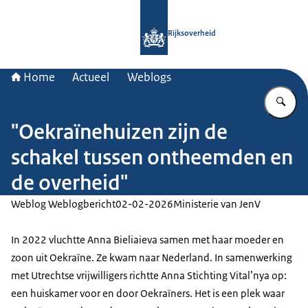
Naar de homepage van Rijksoverheid
Rijksoverheid
Home
Actueel
Weblogs
Vu
"Oekraïnehuizen zijn de
schakel tussen ontheemden en
de overheid"
Weblog Weblogbericht
02-02-2026
Ministerie van JenV
In 2022 vluchtte Anna Bieliaieva samen met haar moeder en
zoon uit Oekraïne. Ze kwam naar Nederland. In samenwerking
met Utrechtse vrijwilligers richtte Anna Stichting Vital’nya op:
een huiskamer voor en door Oekraïners. Het is een plek waar