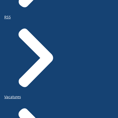
RSS
Vacatures