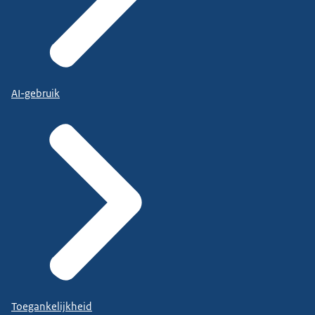
AI-gebruik
Toegankelijkheid