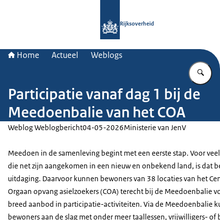
Naar de homepage van Rijksoverheid
Rijksoverheid
Home
Actueel
Weblogs
Vu
Participatie vanaf dag 1 bij de
Meedoenbalie van het COA
Weblog Weblogbericht
04-05-2026
Ministerie van JenV
Meedoen in de samenleving begint met een eerste stap. Voor ve
die net zijn aangekomen in een nieuw en onbekend land, is dat b
uitdaging. Daarvoor kunnen bewoners van 38 locaties van het Cen
Orgaan opvang asielzoekers (COA) terecht bij de Meedoenbalie v
breed aanbod in participatie-activiteiten. Via de Meedoenbalie 
bewoners aan de slag met onder meer taallessen, vrijwilligers- of