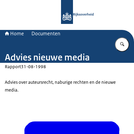
Naar de homepage van Rijksoverheid
Rijksoverheid
Home
Documenten
Vu
Advies nieuwe media
Rapport
31-08-1998
Advies over auteursrecht, naburige rechten en de nieuwe
media.