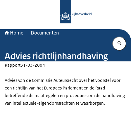
Naar de homepage van Rijksoverheid
Rijksoverheid
Home
Documenten
Vu
Advies richtlijnhandhaving
Rapport
31-03-2004
Advies van de Commissie Auteursrecht over het voorstel voor
een richtlijn van het Europees Parlement en de Raad
betreffende de maatregelen en procedures om de handhaving
van intellectuele-eigendomsrechten te waarborgen.