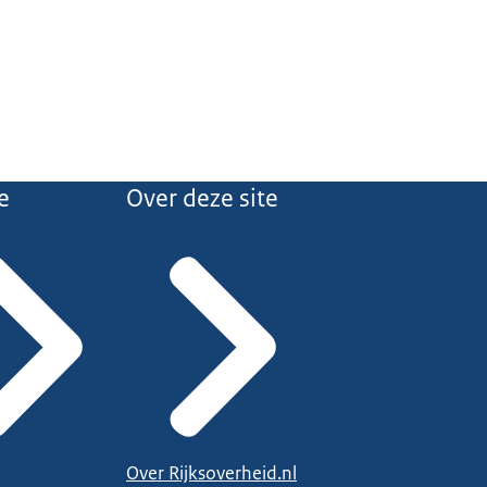
e
Over deze site
Over Rijksoverheid.nl