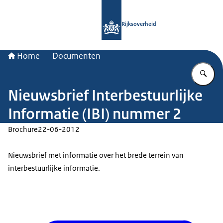
Naar de homepage van Rijksoverheid
Rijksoverheid
Home
Documenten
Vu
Nieuwsbrief Interbestuurlijke
Informatie (IBI) nummer 2
Brochure
22-06-2012
Nieuwsbrief met informatie over het brede terrein van
interbestuurlijke informatie.