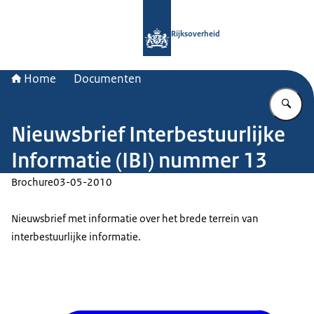
Naar de homepage van Rijksoverheid
Rijksoverheid
Home
Documenten
Vu
Nieuwsbrief Interbestuurlijke
Informatie (IBI) nummer 13
Brochure
03-05-2010
Nieuwsbrief met informatie over het brede terrein van
interbestuurlijke informatie.