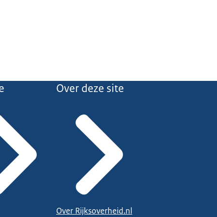
e
Over deze site
Over Rijksoverheid.nl