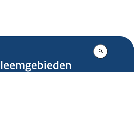
.nl
Vul in wat u z
obleemgebieden