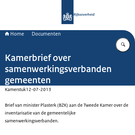
Naar de homepage van Rijksoverheid
Rijksoverheid
Home
Documenten
Vu
Kamerbrief over
samenwerkingsverbanden
gemeenten
Kamerstuk
12-07-2013
Brief van minister Plasterk (BZK) aan de Tweede Kamer over de
inventarisatie van de gemeentelijke
samenwerkingsverbanden.