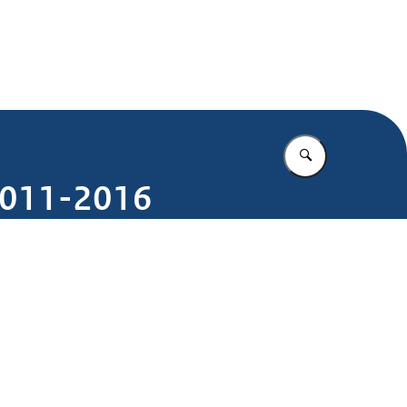
.nl
Vul in wat u z
2011-2016