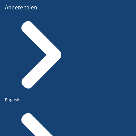
Andere talen
English