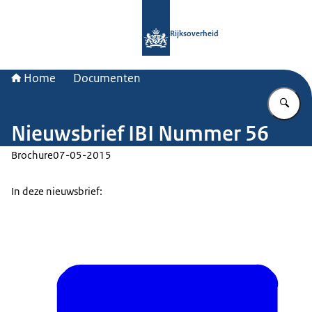
Naar de homepage van Rijksoverheid
Rijksoverheid
Home
Documenten
Vu
Nieuwsbrief IBI Nummer 56
Brochure
07-05-2015
In deze nieuwsbrief: