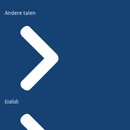
Andere talen
English