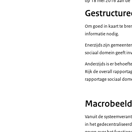
op 18 mei 2016 aan de
Gestructure
Om goed in kaart te bren
informatie nodig.
Enerzijds zijn gemeente
sociaal domein geeft in
Anderzijds is er behoef
Rijk de overall rapporta
rapportage sociaal dome
Macrobeeld
Vanuit de systeemverant
in het gedecentraliseerd
geven over het function