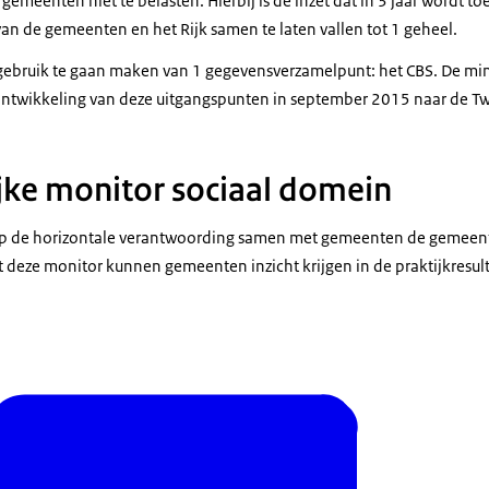
gemeenten niet te belasten. Hierbij is de inzet dat in 3 jaar wordt 
an de gemeenten en het Rijk samen te laten vallen tot 1 geheel.
ebruik te gaan maken van 1 gegevensverzamelpunt: het CBS. De mini
ontwikkeling van deze uitgangspunten in september 2015 naar de T
ke monitor sociaal domein
p de horizontale verantwoording samen met gemeenten de gemeente
deze monitor kunnen gemeenten inzicht krijgen in de praktijkresul