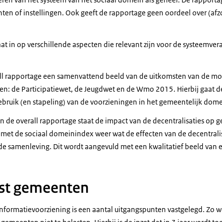
ten of instellingen. Ook geeft de rapportage geen oordeel over (af
at in op verschillende aspecten die relevant zijn voor de systeemve
rall rapportage een samenvattend beeld van de uitkomsten van de mo
ten: de Participatiewet, de Jeugdwet en de Wmo 2015. Hierbij gaat d
ebruik (en stapeling) van de voorzieningen in het gemeentelijk dome
van de overall rapportage staat de impact van de decentralisaties op 
 met de sociaal domeinindex weer wat de effecten van de decentralis
de samenleving. Dit wordt aangevuld met een kwalitatief beeld van
ast gemeenten
e informatievoorziening is een aantal uitgangspunten vastgelegd. Zo