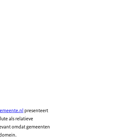
gemeente.nl
presenteert
te als relatieve
elevant omdat gemeenten
l domein.