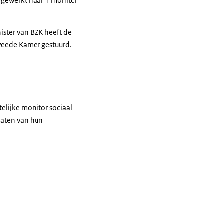
toegewerkt naar 1 monitor
ster van BZK heeft de
weede Kamer gestuurd.
lijke monitor sociaal
taten van hun