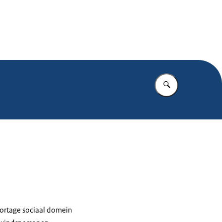
.nl
Vul in wat u z
portage sociaal domein