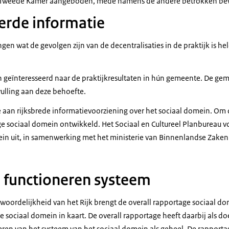
 Tweede Kamer aangeboden, mede namens de andere betrokken be
erde informatie
gen wat de gevolgen zijn van de decentralisaties in de praktijk is he
n geïnteresseerd naar de praktijkresultaten in hún gemeente. De ge
vulling aan deze behoefte.
te aan rijksbrede informatievoorziening over het sociaal domein. Om 
ge sociaal domein ontwikkeld. Het Sociaal en Cultureel Planbureau vo
in uit, in samenwerking met het ministerie van Binnenlandse Zaken 
 functioneren systeem
woordelijkheid van het Rijk brengt de overall rapportage sociaal do
e sociaal domein in kaart. De overall rapportage heeft daarbij als d
eren van het systeem van het sociaal domein als geheel. De rapportag