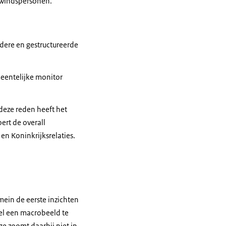
windspersonen.
ldere en gestructureerde
meentelijke monitor
deze reden heeft het
ert de overall
en Koninkrijksrelaties.
mein de eerste inzichten
oel een macrobeeld te
e zoomt daarbij niet in