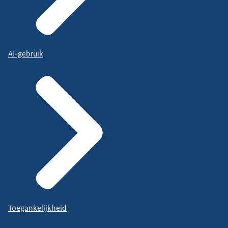
AI-gebruik
Toegankelijkheid