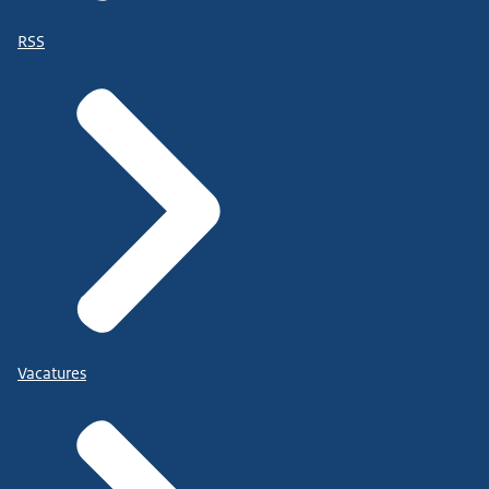
RSS
Vacatures