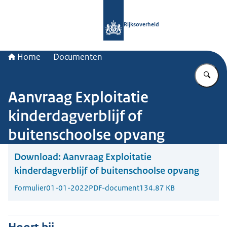
Naar de homepage van Rijksoverheid
Rijksoverheid
Home
Documenten
Vu
Aanvraag Exploitatie
kinderdagverblijf of
buitenschoolse opvang
Download:
Aanvraag Exploitatie
kinderdagverblijf of buitenschoolse opvang
Formulier
01-01-2022
PDF-document
134.87 KB