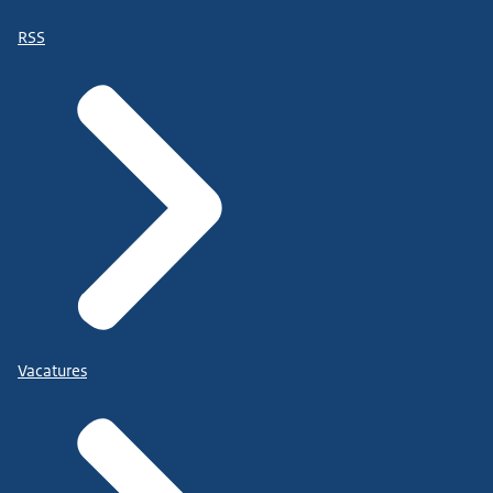
RSS
Vacatures