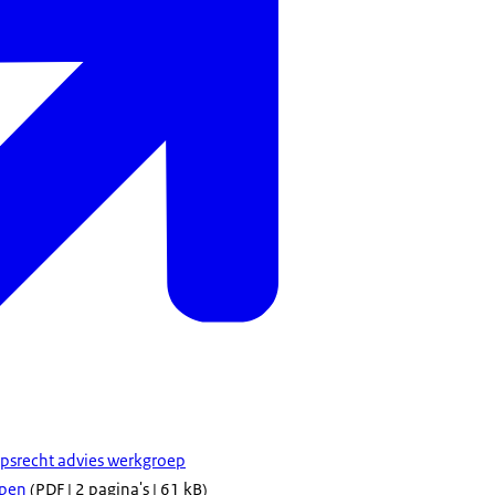
psrecht advies werkgroep
pen
(PDF | 2 pagina's | 61 kB)