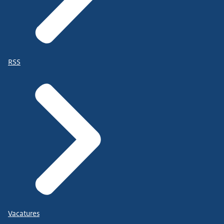
RSS
Vacatures