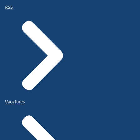
RSS
Vacatures