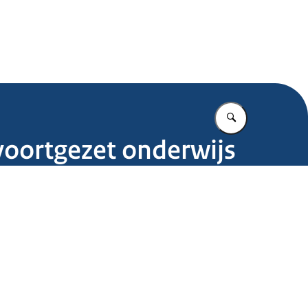
.nl
Vul in wat u z
 voortgezet onderwijs