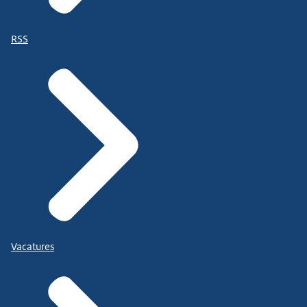
RSS
Vacatures