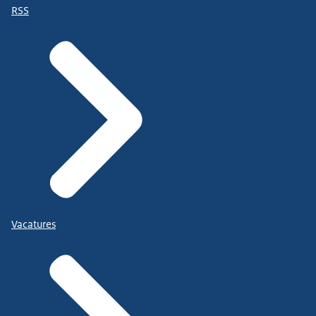
RSS
Vacatures