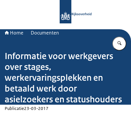
Naar de homepage van Rijksoverheid
Rijksoverheid
Home
Documenten
Vu
Informatie voor werkgevers
over stages,
werkervaringsplekken en
betaald werk door
asielzoekers en statushouders
Publicatie
23-03-2017