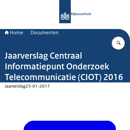
Naar de homepage van Rijksoverheid
Rijksoverheid
Home
Documenten
Vu
Jaarverslag Centraal
Informatiepunt Onderzoek
Telecommunicatie (CIOT) 2016
Jaarverslag
23-01-2017