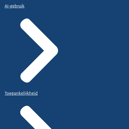
AI-gebruik
Toegankelijkheid