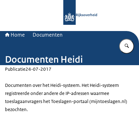
Naar de homepage van Rijksoverheid
Rijksoverheid
Home
Documenten
Vu
Documenten Heidi
Publicatie
24-07-2017
Documenten over het Heidi-systeem. Het Heidi-systeem
registreerde onder andere de IP-adressen waarmee
toeslagaanvragers het Toeslagen-portaal (mijntoeslagen.nl)
bezochten.