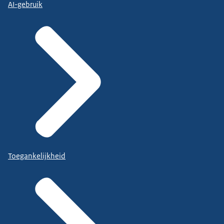
AI-gebruik
Toegankelijkheid