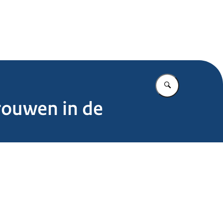
.nl
Vul in wat u z
trouwen in de