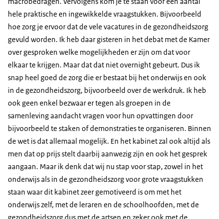
macrobedragen. Vervolgens kom je te staan voor een aantal
hele praktische en ingewikkelde vraagstukken. Bijvoorbeeld
hoe zorg je ervoor dat de vele vacatures in de gezondheidszorg
gevuld worden. Ik heb daar gisteren in het debat met de Kamer
over gesproken welke mogelijkheden er zijn om dat voor
elkaar te krijgen. Maar dat dat niet overnight gebeurt. Dus ik
snap heel goed de zorg die er bestaat bij het onderwijs en ook
in de gezondheidszorg, bijvoorbeeld over de werkdruk. Ik heb
ook geen enkel bezwaar er tegen als groepen in de
samenleving aandacht vragen voor hun opvattingen door
bijvoorbeeld te staken of demonstraties te organiseren. Binnen
de wet is dat allemaal mogelijk. En het kabinet zal ook altijd als
men dat op prijs stelt daarbij aanwezig zijn en ook het gesprek
aangaan. Maar ik denk dat wij nu stap voor stap, zowel in het
onderwijs als in de gezondheidszorg voor grote vraagstukken
staan waar dit kabinet zeer gemotiveerd is om met het
onderwijs zelf, met de leraren en de schoolhoofden, met de
gezondheidszorg dus met de artsen en zeker ook met de