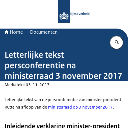
Naar de homepage van Rijksoverheid
Rijksoverheid
Home
Documenten
Vu
Letterlijke tekst
persconferentie na
ministerraad 3 november 2017
Mediatekst
03-11-2017
Letterlijke tekst van de persconferentie van minister-president
Rutte na afloop van de
ministerraad op 3 november 2017
.
Inleidende verklaring minister-president