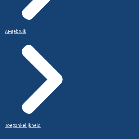
AI-gebruik
Toegankelijkheid