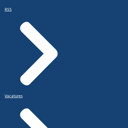
RSS
Vacatures