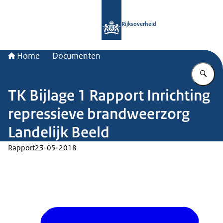
Naar de homepage van Rijksoverheid
Rijksoverheid
Home
Documenten
Vu
TK Bijlage 1 Rapport Inrichting
repressieve brandweerzorg
Landelijk Beeld
Rapport
23-05-2018