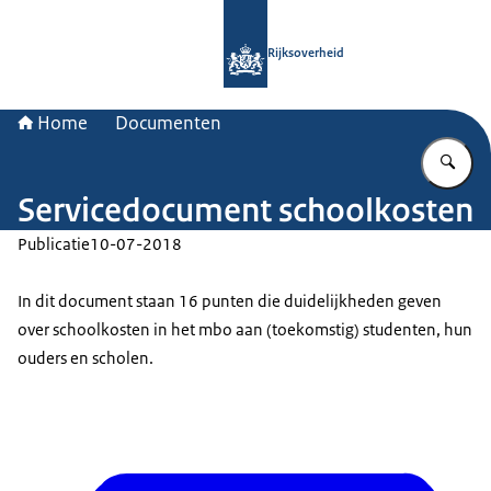
Naar de homepage van Rijksoverheid
Rijksoverheid
Home
Documenten
Vu
Servicedocument schoolkosten
Publicatie
10-07-2018
In dit document staan 16 punten die duidelijkheden geven
over schoolkosten in het mbo aan (toekomstig) studenten, hun
ouders en scholen.