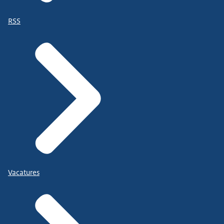
RSS
Vacatures