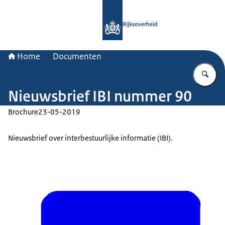
Naar de homepage van Rijksoverheid
Rijksoverheid
Home
Documenten
Vu
Nieuwsbrief IBI nummer 90
Brochure
23-05-2019
Nieuwsbrief over interbestuurlijke informatie (IBI).