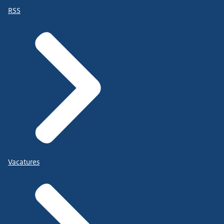
RSS
Vacatures