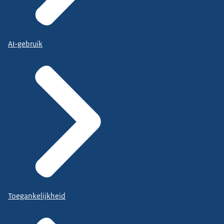
AI-gebruik
Toegankelijkheid