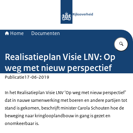
Naar de homepage van Rijksoverheid
Rijksoverheid
Home
Documenten
Vu
Realisatieplan Visie LNV: Op
weg met nieuw perspectief
Publicatie
17-06-2019
In het Realisatieplan Visie LNV ‘Op weg met nieuw perspectief’
dat in nauwe samenwerking met boeren en andere partijen tot
stand is gekomen, beschrijft minister Carola Schouten hoe de
beweging naar kringlooplandbouw in gang is gezet en
onomkeerbaar is.