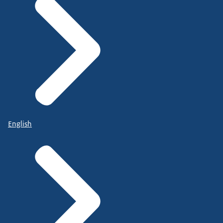
English