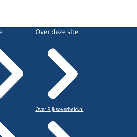
e
Over deze site
Over Rijksoverheid.nl