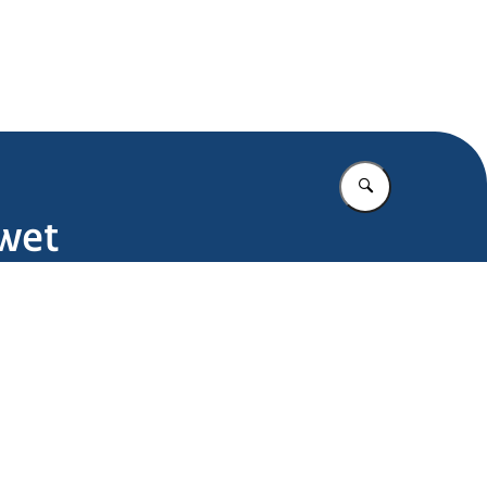
.nl
Vul in wat u z
swet