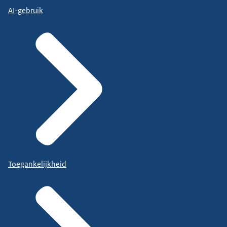
AI-gebruik
Toegankelijkheid