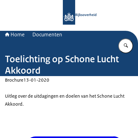
Naar de homepage van Rijksoverheid
Rijksoverheid
Home
Documenten
Vu
Toelichting op Schone Lucht
Akkoord
Brochure
13-01-2020
Uitleg over de uitdagingen en doelen van het Schone Lucht
Akkoord.