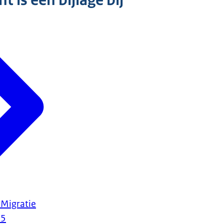
 is een bijlage bij
 Migratie
25