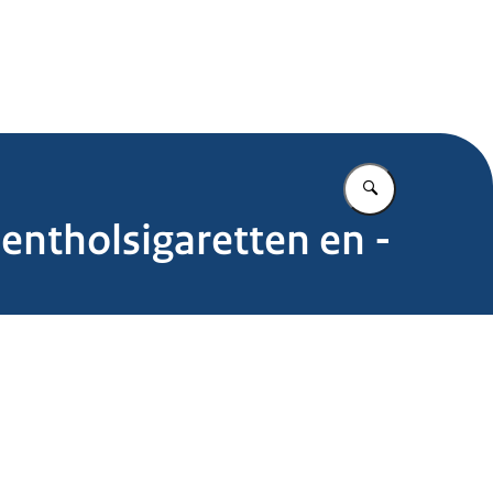
.nl
Vul in wat u z
ntholsigaretten en -