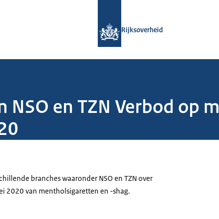
Naar de homepage van Rijksoverheid
Rijksoverheid
n NSO en TZN Verbod op me
020
chillende branches waaronder NSO en TZN over
ei 2020 van mentholsigaretten en -shag.